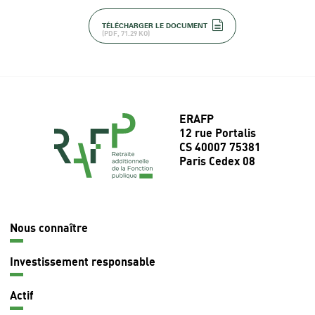
TÉLÉCHARGER LE DOCUMENT
(PDF, 71.29 KO)
ERAFP
12 rue Portalis
CS 40007 75381
Paris Cedex 08
Nous connaître
Navigation
principale
Investissement responsable
Actif