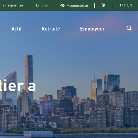
Suivre
ns fréquentes
Emploi
FR
EN
Accessibilité
sur
Linkedin
Actif
Retraité
Employeur
Rech
tier a