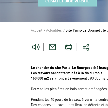
CLIMAT ET BIODIVERSITÉ
Accueil
Actualités
Site Paris-Le Bourget : l
Vous
êtes
ici
Le chantier du site Paris-Le Bourget a été inau
Les travaux seront terminés à la fin du mois.
160 000 m2
serviront à l’événement : 80 000m2 d
Deux salles plénières en bois seront aménagées. L
Pendant les 40 jours de travaux à venir, le cent
Des espaces de travail, des lieux de détente et d