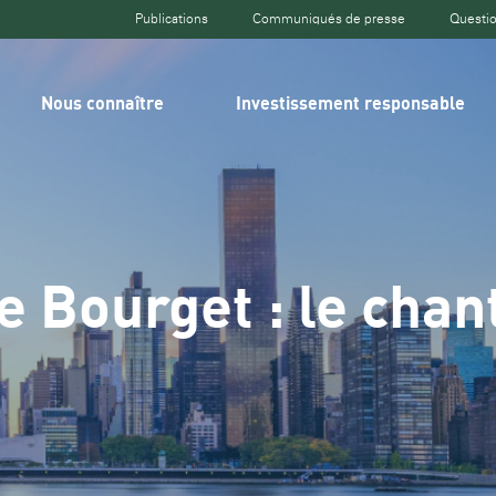
Publications
Communiqués de presse
Questio
Top
header
Nous connaître
Investissement responsable
e Bourget : le chan