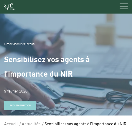
Men
INFORMATION EMPLOYEUR
Sensibilisez vos agents à
l’importance du NIR
9 février 2026
RÉGLEMENTATION
Accueil
Actualités
Sensibilisez vos agents à l’importance du NIR
Vous