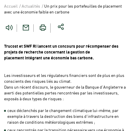
Accueil
Actualités
Un prix pour les portefeuilles de placement
Vous
avec une économie faible en carbone
êtes
ici
Trucost et SWF RI lancent un concours pour récompenser des
projets de recherche concernant la gestion de
placement intégrant une économie bas carbone.
Les investisseurs et les régulateurs financiers sont de plus en plus
conscients des risques liés au climat.
Dans un récent discours, le gouverneur de la Banque d'Angleterre a
averti des potentielles pertes rencontrées par les investisseurs,
exposés à deux types de risques :
ceux déclenchés par le changement climatique lui-même, par
exemple à travers la destruction des biens d'infrastructure en
raison de conditions météorologiques extrêmes ;
ceux rencontrés par la transition nécessaire vers une économie à