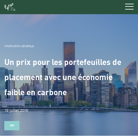
Men
INFORMATION GÉNÉRALE
Un prix pour les portefeuilles de
placement avec une économie
faible en carbone
19 juillet 2016
ISR