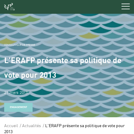
Men
COMMUNIQUÉ DE PRESSE
L'ERAFP présente sa politique de
vote pour 2013
21 mars 2013
ENGAGEMENT
Accueil
Actualités
L'ERAFP présente sa politique de vote pour
Vous
2013