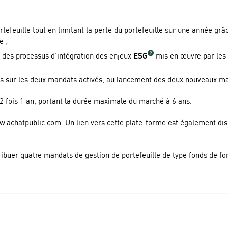
efeuille tout en limitant la perte du portefeuille sur une année gr
e ;
e des processus d’intégration des enjeux
ESG
mis en œuvre par les 
nts sur les deux mandats activés, au lancement des deux nouveaux man
2 fois 1 an, portant la durée maximale du marché à 6 ans.
w.achatpublic.com. Un lien vers cette plate-forme est également disp
ibuer quatre mandats de gestion de portefeuille de type fonds de fon