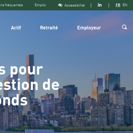
Suivre
ns fréquentes
Emploi
FR
EN
Accessibilité
sur
Linkedin
Actif
Retraité
Employeur
Rech
s pour
estion de
onds