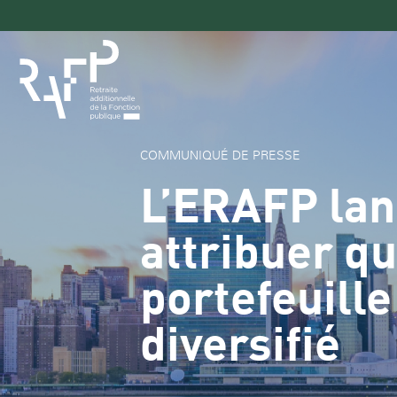
Navigation
principale
COMMUNIQUÉ DE PRESSE
L’ERAFP lan
attribuer q
portefeuille
diversifié