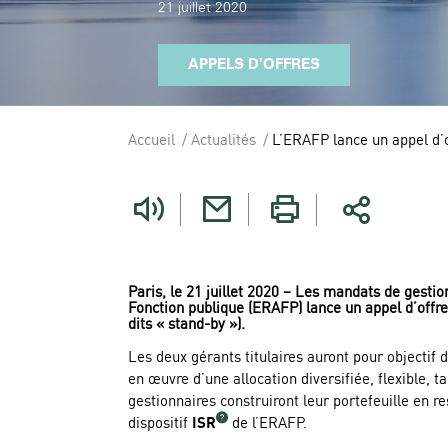
21 juillet 2020
APPELS D'OFFRES
Accueil
Actualités
L’ERAFP lance un appel d’o
Vous
êtes
ici
Paris, le 21 juillet 2020 – Les mandats de gestio
Fonction publique (ERAFP) lance un appel d’offres
dits « stand-by »).
Les deux gérants titulaires auront pour objecti
en œuvre d’une allocation diversifiée, flexible,
gestionnaires construiront leur portefeuille en re
dispositif
ISR
de l’ERAFP.