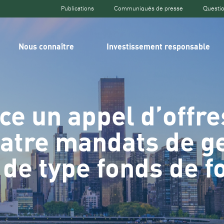
Publications
Communiqués de presse
Questio
Top
header
Nous connaître
Investissement responsable
ce un appel d’offre
uatre mandats de g
 de type fonds de f