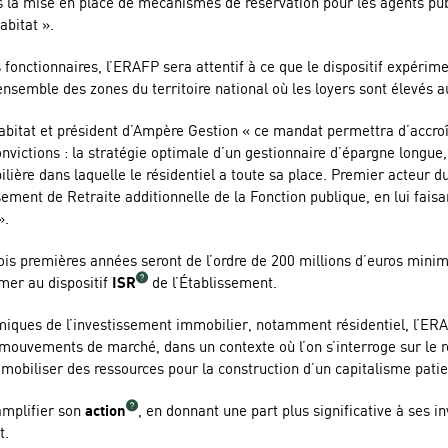
ans la mise en place de mécanismes de réservation pour les agents pu
bitat ».
 fonctionnaires, l’ERAFP sera attentif à ce que le dispositif expéri
l’ensemble des zones du territoire national où les loyers sont élevés 
bitat et président d’Ampère Gestion « ce mandat permettra d’accroît
nvictions : la stratégie optimale d’un gestionnaire d’épargne longue, 
ilière dans laquelle le résidentiel a toute sa place. Premier acteur
ment de Retraite additionnelle de la Fonction publique, en lui faisant
».
s trois premières années seront de l’ordre de 200 millions d’euros min
mer au dispositif
ISR
de l’Établissement.
iques de l’investissement immobilier, notamment résidentiel, l’ERA
 mouvements de marché, dans un contexte où l’on s’interroge sur le r
mobiliser des ressources pour la construction d’un capitalisme patien
amplifier son
action
, en donnant une part plus significative à ses 
t.