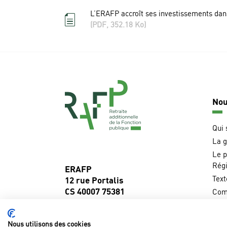
L’ERAFP accroît ses investissements dan
(PDF, 352.18 Ko)
Navigati
Nou
principal
Qui
La 
Le p
Rég
ERAFP
Text
12 rue Portalis
CS 40007 75381
Com
Paris Cedex 08
Outi
Nous utilisons des cookies