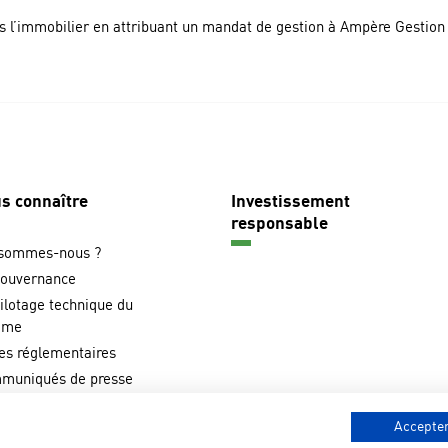
s l’immobilier en attribuant un mandat de gestion à Ampère Gestion
on
s connaître
Investissement
e
responsable
 sommes-nous ?
gouvernance
ilotage technique du
ime
es réglementaires
muniqués de presse
ls de communication
Accepter