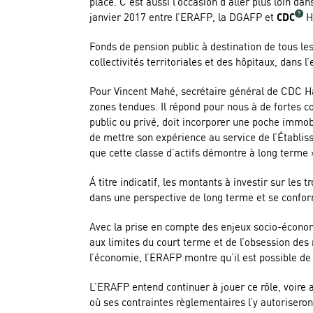
place. C’est aussi l’occasion d’aller plus loin d
janvier 2017 entre l’ERAFP, la DGAFP et
CDC
Ha
Fonds de pension public à destination de tous les
collectivités territoriales et des hôpitaux, dans 
Pour Vincent Mahé, secrétaire général de CDC Ha
zones tendues. Il répond pour nous à de fortes co
public ou privé, doit incorporer une poche immob
de mettre son expérience au service de l’Établisse
que cette classe d’actifs démontre à long terme 
Á titre indicatif, les montants à investir sur le
dans une perspective de long terme et se confor
Avec la prise en compte des enjeux socio-économ
aux limites du court terme et de l’obsession des
l’économie, l’ERAFP montre qu’il est possible de 
L’ERAFP entend continuer à jouer ce rôle, voire 
où ses contraintes règlementaires l’y autoriseron