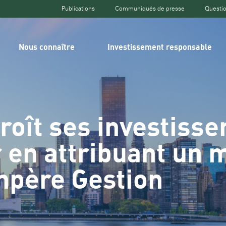
Publications
Communiqués de presse
Questio
Top
header
Nous connaître
Investissement responsable
roît ses investiss
r en attribuant un 
mpère Gestion