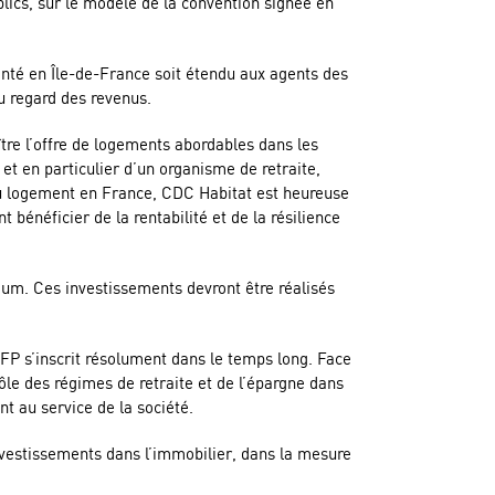
blics, sur le modèle de la convention signée en
menté en Île-de-France soit étendu aux agents des
au regard des revenus.
re l’offre de logements abordables dans les
et en particulier d’un organisme de retraite,
 du logement en France, CDC Habitat est heureuse
 bénéficier de la rentabilité et de la résilience
imum. Ces investissements devront être réalisés
FP s’inscrit résolument dans le temps long. Face
ôle des régimes de retraite et de l’épargne dans
t au service de la société.
investissements dans l’immobilier, dans la mesure