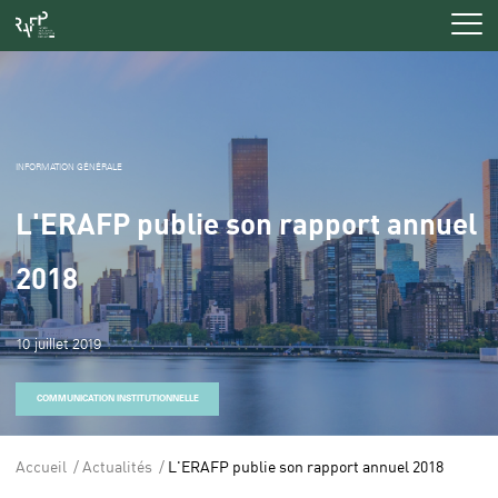
Men
INFORMATION GÉNÉRALE
L'ERAFP publie son rapport annuel
2018
10 juillet 2019
COMMUNICATION INSTITUTIONNELLE
Accueil
Actualités
L'ERAFP publie son rapport annuel 2018
Vous