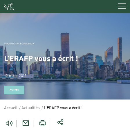
Men
INFORMATION EMPLOYEUR
L’ERAFP vous a écrit !
12 mars 2015
AUTRES
Accueil
Actualités
L’ERAFP vous a écrit !
Vous
êtes
ici