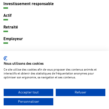
principale
Investissement responsable
Actif
Retraité
Employeur
CONTACT
Nous utilisons des cookies
Ce site utilise des cookies afin de vous proposer des contenus animés et
interactifs et obtenir des statistiques de fréquentation anonymes pour
optimiser son ergonomie, sa navigation et ses contenus.
Questions fréquentes
Marchés publics
Lexique
Pied
Mentions légales
Données personnelles
de
Accepter tout
Refuser
Accessibilité - non conforme
page
Personnaliser
Suivre
sur