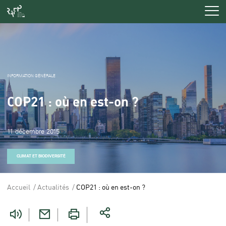
Men
INFORMATION GÉNÉRALE
COP21 : où en est-on ?
11 décembre 2015
CLIMAT ET BIODIVERSITÉ
Accueil
Actualités
COP21 : où en est-on ?
Vous
êtes
ici