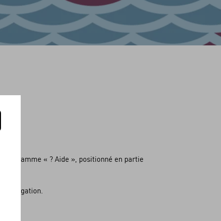
!
pictogramme « ? Aide », positionné en partie
de navigation.