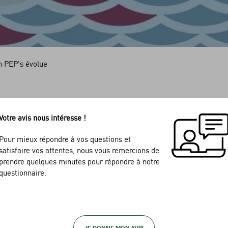
n PEP's évolue
Votre avis nous intéresse !
Pour mieux répondre à vos questions et
 au plus près des services et des fonctionnalités que vous utilisez 
satisfaire vos attentes, nous vous remercions de
prendre quelques minutes pour répondre à notre
ns le menu gauche de votre plateforme PEP’s disparait au profit du 
questionnaire.
ez dans PEP’s, la documentation varie en fonction de votre contexte 
uvre et vous permet de :