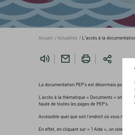
Accueil
Actualités
L'accès à la documentatio
Vous
êtes
ici
La documentation PEP’s est désormais positionnée
L’accès à la thématique « Documents » située da
haute de toutes les pages de PEP’s.
Accessible quel que soit l’endroit où vous navigu
En effet, en cliquant sur « ? Aide », un volet s’o