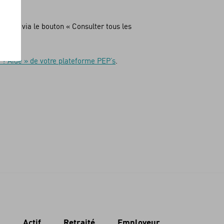
bilité, via le bouton « Consulter tous les
 ? Aide » de votre plateforme PEP’s
.
Actif
Retraité
Employeur