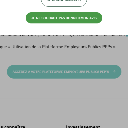
JE DONNE MON AVIS
ur laquelle vous naviguez ;
de PEP’s, revue dans sa présentation pour gagner en clarté et en lisi
JE NE SOUHAITE PAS DONNER MON AVIS
cumentation de votre plateforme PEP’s, en consultant le document l’
«
que « Utilisation de la Plateforme Employeurs Publics PEPs »
ACCÉDEZ À VOTRE PLATEFORME EMPLOYEURS PUBLICS PEP'S
on
s connaître
Investissement