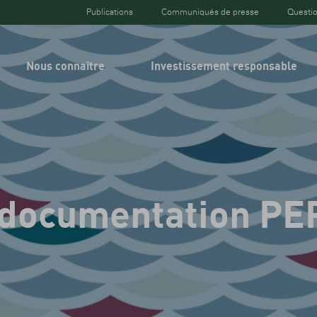
Publications
Communiqués de presse
Questio
Top
header
Nous connaître
Investissement responsable
a documentation PE